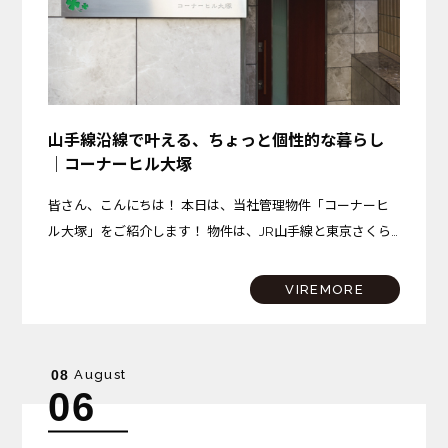
山手線沿線で叶える、ちょっと個性的な暮らし
｜コーナーヒル大塚
皆さん、こんにちは！ 本日は、当社管理物件「コーナーヒ
ル大塚」をご紹介します！ 物件は、JR山手線と東京さくら
トラムが乗り入れる「大塚駅」から、徒歩約10分の場所に
位置しています。 大塚駅には商業施設「アトレヴィ大塚」
VIREMORE
が…
August
08
06