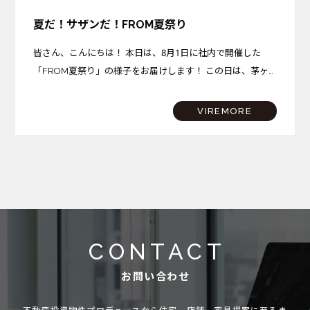
夏だ！サザンだ！FROM夏祭り
皆さん、こんにちは！ 本日は、8月1日に社内で開催した
「FROM夏祭り」の様子をお届けします！ この日は、茅ヶ
崎プロジェクトが完成を迎えた記念すべき日。さらに、サザ
ンビーチちがさきでは花火大会も開催されるという、まさに
VIREMORE
夏…
CONTACT
お問い合わせ