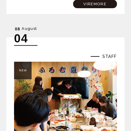
工事の無事と安全、そしてこの場所で始まる新しい暮らしの
VIREMORE
平穏…
August
08
04
STAFF
NEW