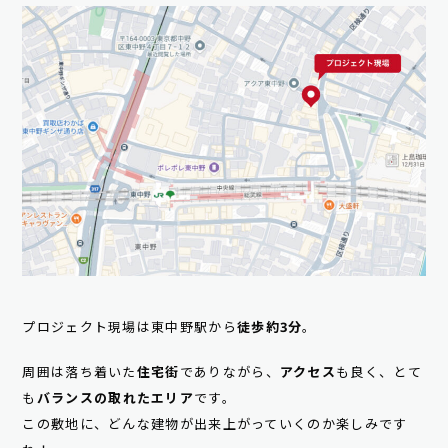
プロジェクト現場は東中野駅から
徒歩約3分
。
周囲は落ち着いた
住宅街
でありながら、
アクセス
も良く、とて
も
バランスの取れたエリア
です。
この敷地に、どんな建物が出来上がっていくのか楽しみです