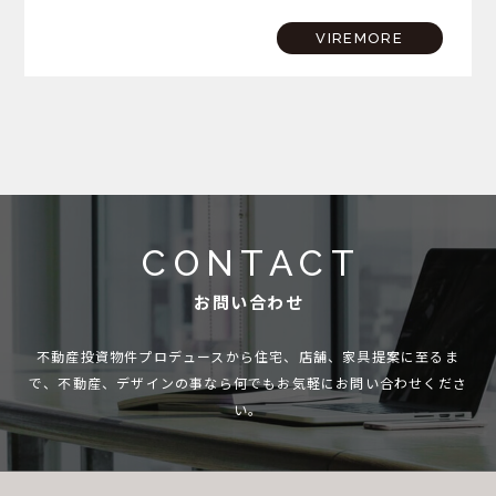
崎プロジェクトが完成を迎えた記念すべき日。さらに、サザ
ンビーチちがさきでは花火大会も開催されるという、まさに
VIREMORE
夏…
CONTACT
お問い合わせ
不動産投資物件プロデュースから住宅、店舗、家具提案に至るま
で、
不動産、デザインの事なら何でもお気軽にお問い合わせくださ
い。