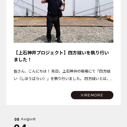
【上石神井プロジェクト】四方祓いを執り行い
ました！
皆さん、こんにちは！ 先日、上石神井の現場にて「四方祓
い（しほうばらい）」を執り行いました。 四方祓いとは、
建物を建てる土地の東西南北の四隅を清め、これから始まる
工事の無事と安全、そしてこの場所で始まる新しい暮らしの
VIREMORE
平穏…
August
08