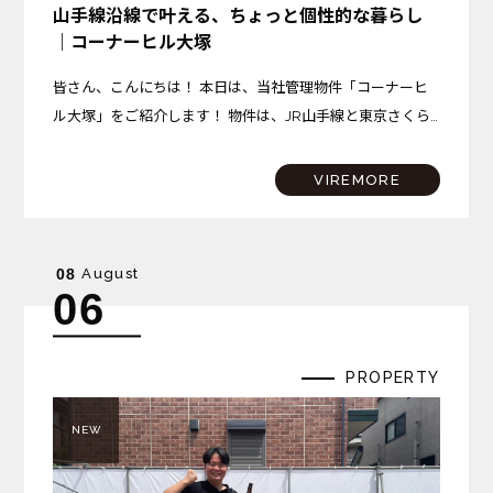
山手線沿線で叶える、ちょっと個性的な暮らし
｜コーナーヒル大塚
皆さん、こんにちは！ 本日は、当社管理物件「コーナーヒ
ル大塚」をご紹介します！ 物件は、JR山手線と東京さくら
トラムが乗り入れる「大塚駅」から、徒歩約10分の場所に
位置しています。 大塚駅には商業施設「アトレヴィ大塚」
VIREMORE
が…
August
08
06
PROPERTY
NEW