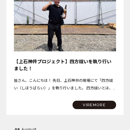
【上石神井プロジェクト】四方祓いを執り行い
ました！
皆さん、こんにちは！ 先日、上石神井の現場にて「四方祓
い（しほうばらい）」を執り行いました。 四方祓いとは、
建物を建てる土地の東西南北の四隅を清め、これから始まる
工事の無事と安全、そしてこの場所で始まる新しい暮らしの
VIREMORE
平穏…
August
08