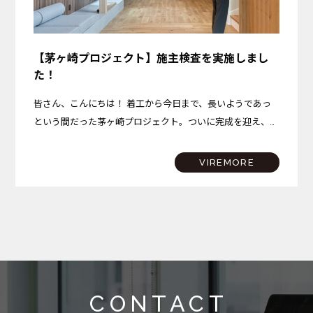
【茅ヶ崎プロジェクト】施主検査を実施しまし
た！
皆さん、こんにちは！ 着工から今日まで、長いようであっ
という間だった茅ヶ崎プロジェクト。ついに完成を迎え、先
日、施主検査を実施いたしました！ 今回は、施主検査の様
子と、完成した茅ヶ崎プロジェクトのこだわりポイントを少
VIREMORE
しだ…
CONTACT