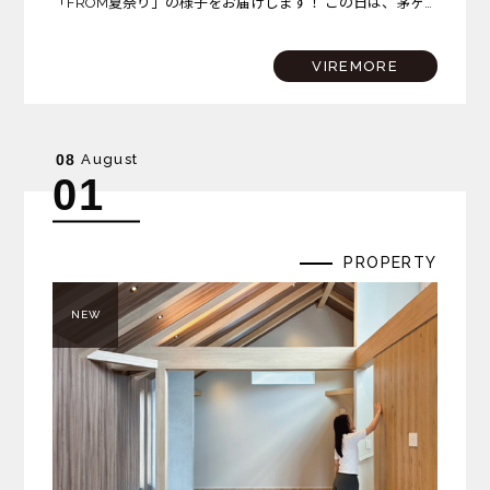
「FROM夏祭り」の様子をお届けします！ この日は、茅ヶ
崎プロジェクトが完成を迎えた記念すべき日。さらに、サザ
ンビーチちがさきでは花火大会も開催されるという、まさに
VIREMORE
夏…
August
08
01
PROPERTY
NEW