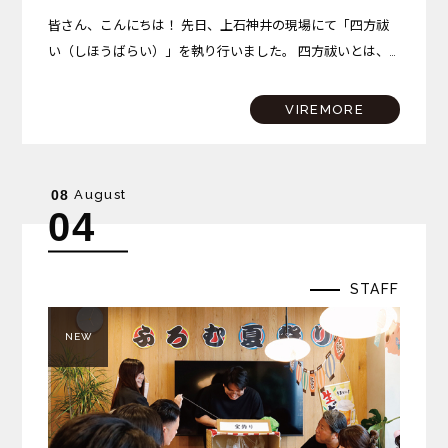
皆さん、こんにちは！ 先日、上石神井の現場にて「四方祓
い（しほうばらい）」を執り行いました。 四方祓いとは、
建物を建てる土地の東西南北の四隅を清め、これから始まる
工事の無事と安全、そしてこの場所で始まる新しい暮らしの
VIREMORE
平穏…
August
08
04
STAFF
NEW