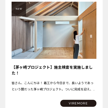
NEW
【茅ヶ崎プロジェクト】施主検査を実施しまし
た！
皆さん、こんにちは！ 着工から今日まで、長いようであっ
という間だった茅ヶ崎プロジェクト。ついに完成を迎え、先
日、施主検査を実施いたしました！ 今回は、施主検査の様
子と、完成した茅ヶ崎プロジェクトのこだわりポイントを少
VIREMORE