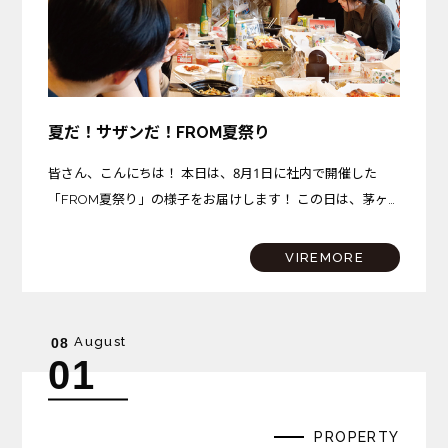
夏だ！サザンだ！FROM夏祭り
皆さん、こんにちは！ 本日は、8月1日に社内で開催した
「FROM夏祭り」の様子をお届けします！ この日は、茅ヶ
崎プロジェクトが完成を迎えた記念すべき日。さらに、サザ
ンビーチちがさきでは花火大会も開催されるという、まさに
VIREMORE
夏…
August
08
01
PROPERTY