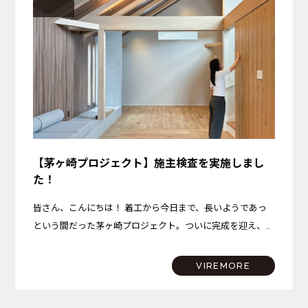
【茅ヶ崎プロジェクト】施主検査を実施しまし
た！
皆さん、こんにちは！ 着工から今日まで、長いようであっ
という間だった茅ヶ崎プロジェクト。ついに完成を迎え、先
日、施主検査を実施いたしました！ 今回は、施主検査の様
子と、完成した茅ヶ崎プロジェクトのこだわりポイントを少
VIREMORE
しだ…