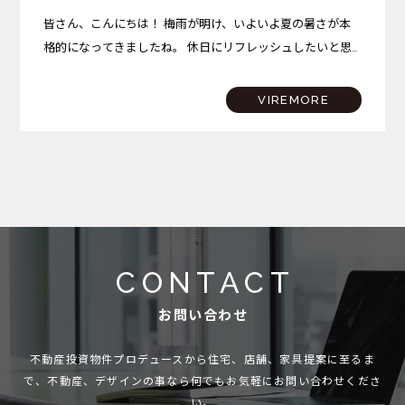
皆さん、こんにちは！ 梅雨が明け、いよいよ夏の暑さが本
格的になってきましたね。 休日にリフレッシュしたいと思
っても、あまりの暑さに外へ出るのをためらってしまう方も
多いのではないでしょうか。 今回は、そんな暑い日にも、
VIREMORE
落ち…
CONTACT
お問い合わせ
不動産投資物件プロデュースから住宅、店舗、家具提案に至るま
で、
不動産、デザインの事なら何でもお気軽にお問い合わせくださ
い。