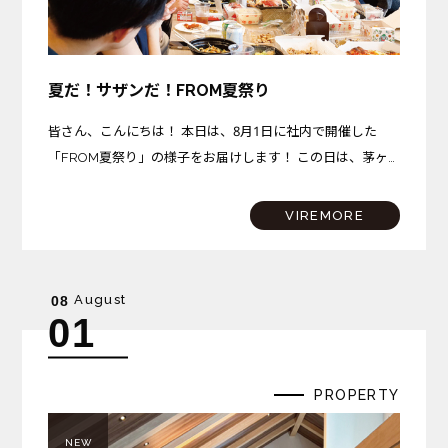
夏だ！サザンだ！FROM夏祭り
皆さん、こんにちは！ 本日は、8月1日に社内で開催した
「FROM夏祭り」の様子をお届けします！ この日は、茅ヶ
崎プロジェクトが完成を迎えた記念すべき日。さらに、サザ
ンビーチちがさきでは花火大会も開催されるという、まさに
VIREMORE
夏…
August
08
01
PROPERTY
NEW