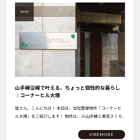
NEW
山手線沿線で叶える、ちょっと個性的な暮らし
｜コーナーヒル大塚
皆さん、こんにちは！ 本日は、当社管理物件「コーナーヒ
ル大塚」をご紹介します！ 物件は、JR山手線と東京さくら
トラムが乗り入れる「大塚駅」から、徒歩約10分の場所に
位置しています。 大塚駅には商業施設「アトレヴィ大塚」
VIREMORE