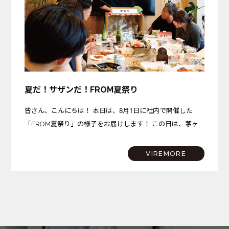
夏だ！サザンだ！FROM夏祭り
皆さん、こんにちは！ 本日は、8月1日に社内で開催した
「FROM夏祭り」の様子をお届けします！ この日は、茅ヶ
崎プロジェクトが完成を迎えた記念すべき日。さらに、サザ
ンビーチちがさきでは花火大会も開催されるという、まさに
VIREMORE
夏…