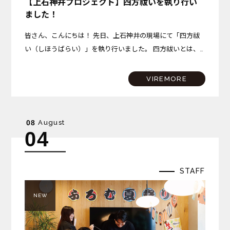
【上石神井プロジェクト】四方祓いを執り行い
ました！
皆さん、こんにちは！ 先日、上石神井の現場にて「四方祓
い（しほうばらい）」を執り行いました。 四方祓いとは、
建物を建てる土地の東西南北の四隅を清め、これから始まる
工事の無事と安全、そしてこの場所で始まる新しい暮らしの
VIREMORE
平穏…
August
08
04
STAFF
NEW