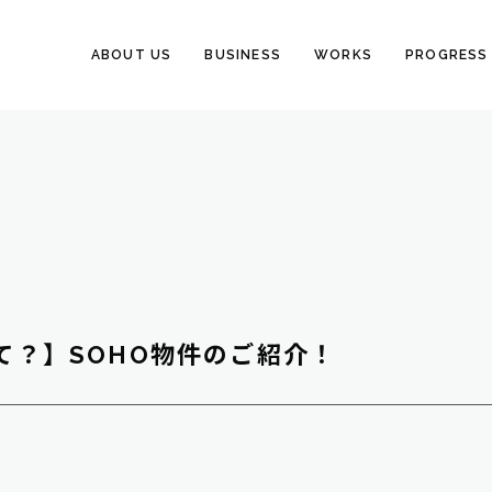
ABOUT US
BUSINESS
WORKS
PROGRESS
て？】SOHO物件のご紹介！