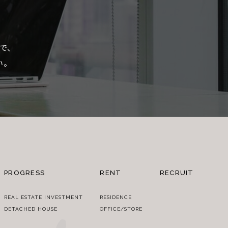
で、
い。
PROGRESS
RENT
RECRUIT
REAL ESTATE INVESTMENT
RESIDENCE
DETACHED HOUSE
OFFICE/STORE