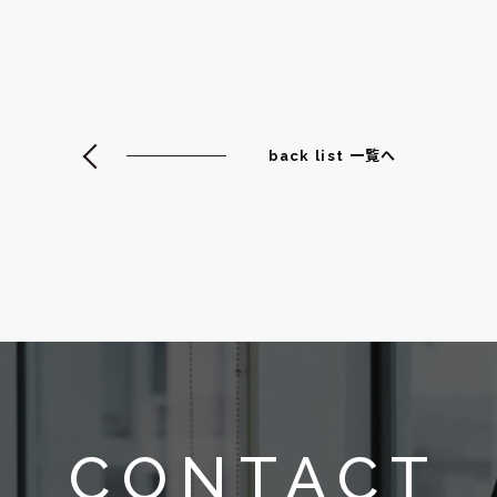
back list 一覧へ
CONTACT