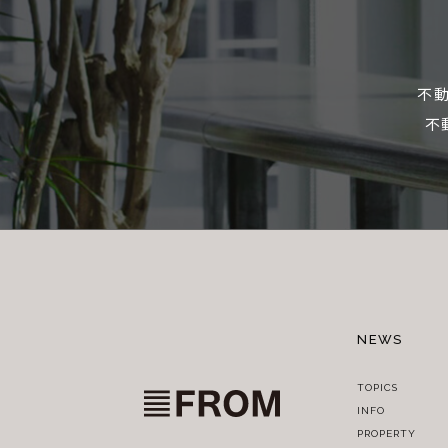
不
不
NEWS
TOPICS
INFO
PROPERTY