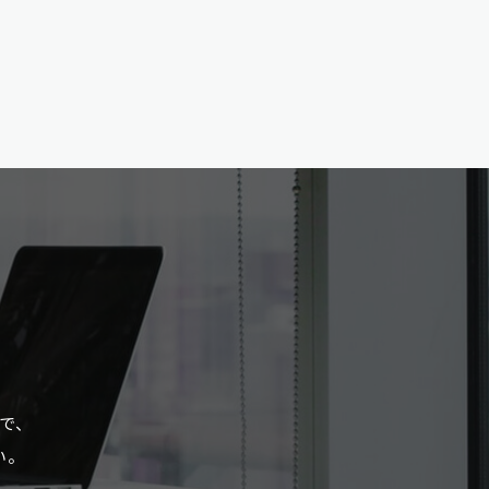
で、
い。