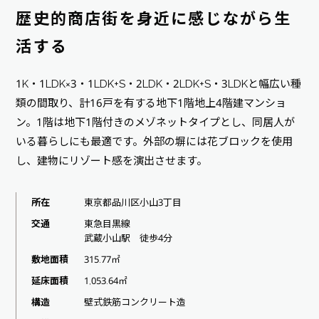
歴史的商店街を身近に感じながら生
活する
1K・1LDK×3・1LDK+S・2LDK・2LDK+S・3LDKと幅広い種
類の間取り、計16戸を有する地下1階地上4階建マンショ
ン。1階は地下1階付きのメゾネットタイプとし、同居人が
いる暮らしにも最適です。外部の塀には花ブロックを使用
し、建物にリゾート感を演出させます。
所在
東京都品川区小山3丁目
交通
東急目黒線
武蔵小山駅 徒歩4分
敷地面積
315.77㎡
延床面積
1,053.64㎡
構造
壁式鉄筋コンクリート造