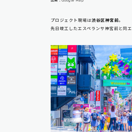
出典：Google Map
プロジェクト現場は
渋谷区神宮前
。
先日竣工したエスペランサ神宮前と同