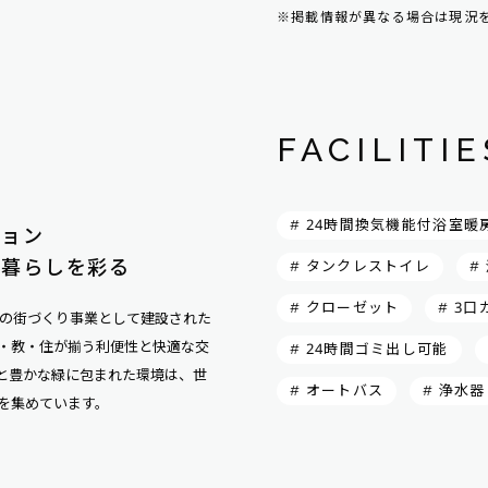
※掲載情報が異なる場合は現況
FACILITIE
# 24時間換気機能付浴室暖
ション
が暮らしを彩る
# タンクレストイレ
#
# クローゼット
# 3
地の街づくり事業として建設された
・教・住が揃う利便性と快適な交
# 24時間ゴミ出し可能
と豊かな緑に包まれた環境は、世
# オートバス
# 浄水器
を集めています。