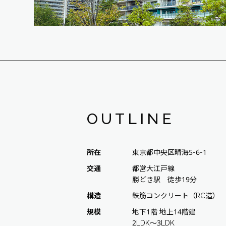
OUTLINE
所在
東京都中央区晴海5-6-1
交通
都営大江戸線
勝どき駅 徒歩19分
構造
鉄筋コンクリート（RC造）
規模
地下1階 地上14階建
2LDK～3LDK