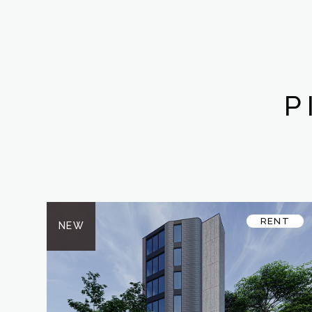
P
RENT
NEW