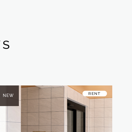
YS
RENT
NEW