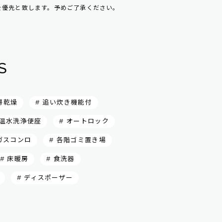
を優先と致します。予めご了承ください。
S
房乾燥
# 追い炊き機能付
 温水洗浄便座
# オートロック
口ガスコンロ
# 各階ゴミ置き場
# 床暖房
# 食洗器
# ディスポーザー