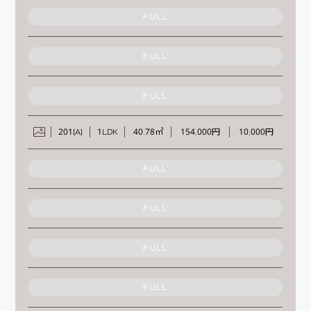
FULL
FULL
FULL
201[A]
1LDK
40.78㎡
154,000円
10,000円
FULL
FULL
FULL
FULL