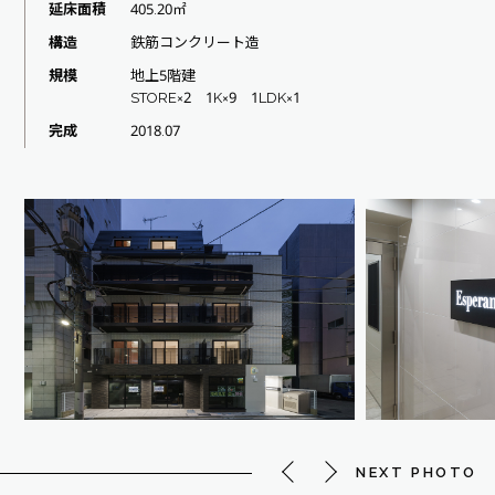
延床面積
405.20㎡
構造
鉄筋コンクリート造
規模
地上5階建
STORE×2 1K×9 1LDK×1
完成
2018.07
NEXT PHOTO