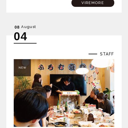
工事の無事と安全、そしてこの場所で始まる新しい暮らしの
VIREMORE
平穏…
August
08
04
STAFF
NEW