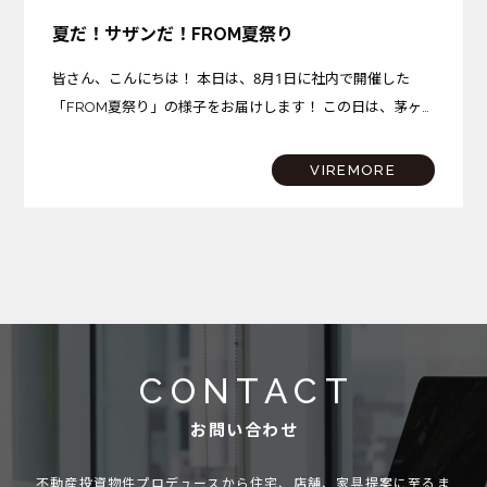
夏だ！サザンだ！FROM夏祭り
皆さん、こんにちは！ 本日は、8月1日に社内で開催した
「FROM夏祭り」の様子をお届けします！ この日は、茅ヶ
崎プロジェクトが完成を迎えた記念すべき日。さらに、サザ
ンビーチちがさきでは花火大会も開催されるという、まさに
VIREMORE
夏…
CONTACT
お問い合わせ
不動産投資物件プロデュースから住宅、店舗、家具提案に至るま