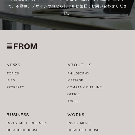
で、
不動産、デザインの事なら何でもお気軽にお問い合わせくださ
い。
NEWS
ABOUT US
TOPICS
PHILOSOPHY
INFO
MESSAGE
PROPERTY
COMPANY OUTLINE
OFFICE
ACCESS
BUSINESS
WORKS
INVESTMENT BUSINESS
INVESTMENT
DETACHED HOUSE
DETACHED HOUSE