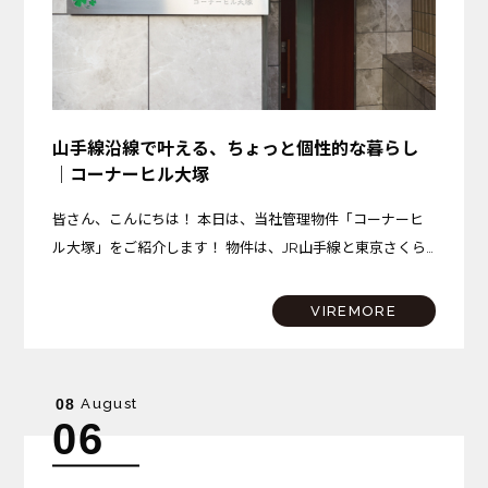
山手線沿線で叶える、ちょっと個性的な暮らし
｜コーナーヒル大塚
皆さん、こんにちは！ 本日は、当社管理物件「コーナーヒ
ル大塚」をご紹介します！ 物件は、JR山手線と東京さくら
トラムが乗り入れる「大塚駅」から、徒歩約10分の場所に
位置しています。 大塚駅には商業施設「アトレヴィ大塚」
VIREMORE
が…
August
08
06