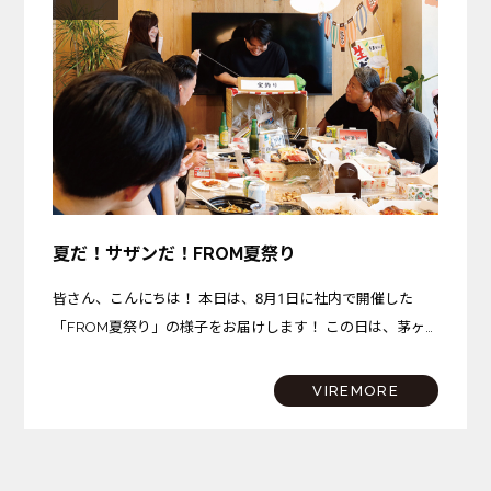
夏だ！サザンだ！FROM夏祭り
皆さん、こんにちは！ 本日は、8月1日に社内で開催した
「FROM夏祭り」の様子をお届けします！ この日は、茅ヶ
崎プロジェクトが完成を迎えた記念すべき日。さらに、サザ
ンビーチちがさきでは花火大会も開催されるという、まさに
VIREMORE
夏…