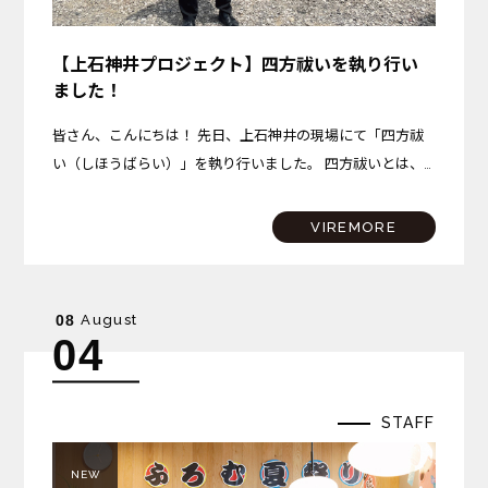
【上石神井プロジェクト】四方祓いを執り行い
ました！
皆さん、こんにちは！ 先日、上石神井の現場にて「四方祓
い（しほうばらい）」を執り行いました。 四方祓いとは、
建物を建てる土地の東西南北の四隅を清め、これから始まる
工事の無事と安全、そしてこの場所で始まる新しい暮らしの
VIREMORE
平穏…
August
08
04
STAFF
NEW