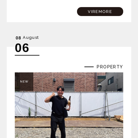
トラムが乗り入れる「大塚駅」から、徒歩約10分の場所に
位置しています。 大塚駅には商業施設「アトレヴィ大塚」
VIREMORE
が…
August
08
06
PROPERTY
NEW