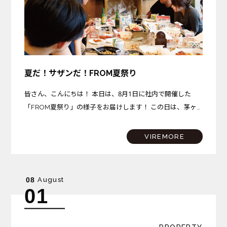
夏だ！サザンだ！FROM夏祭り
皆さん、こんにちは！ 本日は、8月1日に社内で開催した
「FROM夏祭り」の様子をお届けします！ この日は、茅ヶ
崎プロジェクトが完成を迎えた記念すべき日。さらに、サザ
ンビーチちがさきでは花火大会も開催されるという、まさに
VIREMORE
夏…
August
08
01