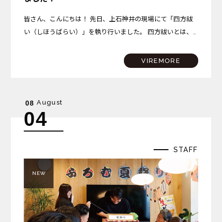
皆さん、こんにちは！ 先日、上石神井の現場にて「四方祓
い（しほうばらい）」を執り行いました。 四方祓いとは、
建物を建てる土地の東西南北の四隅を清め、これから始まる
工事の無事と安全、そしてこの場所で始まる新しい暮らしの
VIREMORE
平穏…
August
08
04
STAFF
NEW