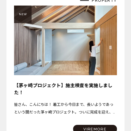
PROPERTY
NEW
【茅ヶ崎プロジェクト】施主検査を実施しまし
た！
皆さん、こんにちは！ 着工から今日まで、長いようであっ
という間だった茅ヶ崎プロジェクト。ついに完成を迎え、先
日、施主検査を実施いたしました！ 今回は、施主検査の様
子と、完成した茅ヶ崎プロジェクトのこだわりポイントを少
VIREMORE