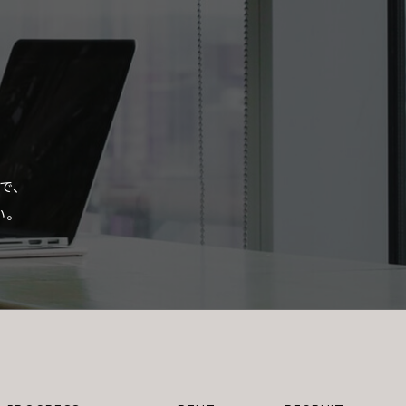
で、
い。