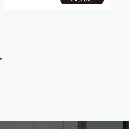
VIREMORE
モノトーンの外観。その「格好よさ」をその…
e