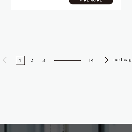
VIREMORE
て。外壁の正面には「2丁掛けタ…
next pag
1
2
3
14