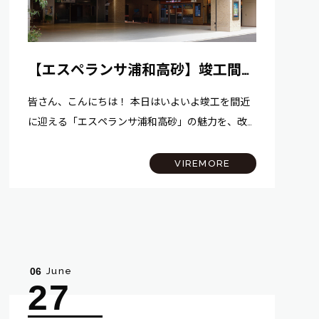
【エスペランサ浦和高砂】竣工間
近！内装と周辺エリアの魅力をご紹
皆さん、こんにちは！ 本日はいよいよ竣工を間近
介
に迎える「エスペランサ浦和高砂」の魅力を、改
めてご紹介いたします！ 本物件は6月末に無事、施
主検査を終えました。当日の様子は別のブログで
VIREMORE
もご紹介していますので、ぜひそちらもあ…
June
06
27