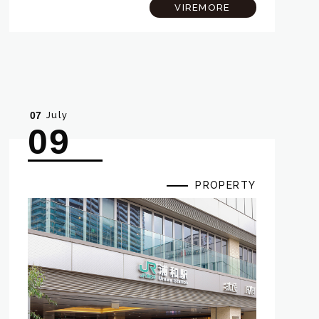
目的は、先日行った施主検査で見つかった傷や汚
VIREMORE
れがきちんと修繕されているか、また、施主…
July
07
09
PROPERTY