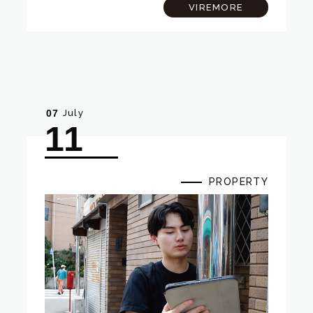
クオフMTGとは、新たな物件のプロジェクトがス
VIREMORE
タートする際に、関係する部署や担当者が集…
July
07
11
PROPERTY