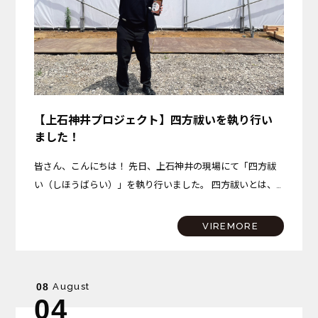
【上石神井プロジェクト】四方祓いを執り行い
ました！
皆さん、こんにちは！ 先日、上石神井の現場にて「四方祓
い（しほうばらい）」を執り行いました。 四方祓いとは、
建物を建てる土地の東西南北の四隅を清め、これから始まる
工事の無事と安全、そしてこの場所で始まる新しい暮らしの
VIREMORE
平穏…
August
08
04