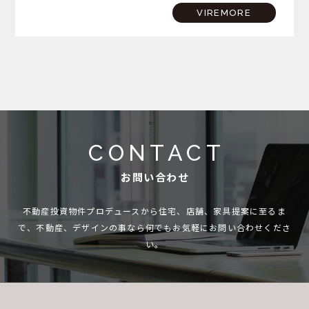
ンビーチちがさきでは花火大会も開催されるという、まさに
VIREMORE
夏…
CONTACT
お問い合わせ
不動産投資物件プロデュースから住宅、店舗、家具提案に至るま
で、
不動産、デザインの事なら何でもお気軽にお問い合わせくださ
い。