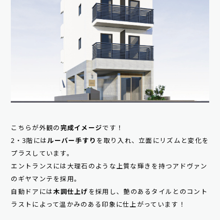
こちらが外観の
完成イメージ
です！
2・3階には
ルーバー手すり
を取り入れ、立面にリズムと変化を
プラスしています。
エントランスには大理石のような上質な輝きを持つアドヴァン
のギヤマンテを採用。
自動ドアには
木調仕上げ
を採用し、艶のあるタイルとのコント
ラストによって温かみのある印象に仕上がっています！