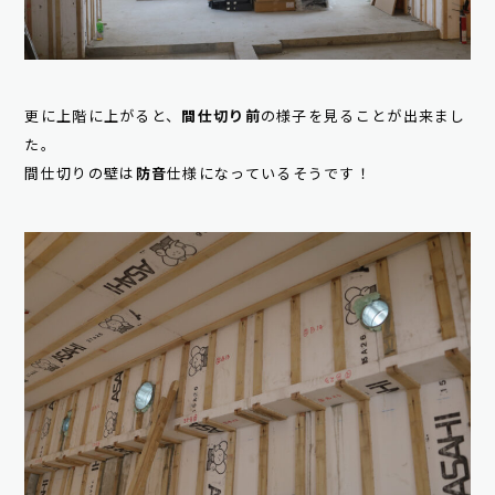
更に上階に上がると、
間仕切り前
の様子を見ることが出来まし
た。
間仕切りの壁は
防音
仕様になっているそうです！