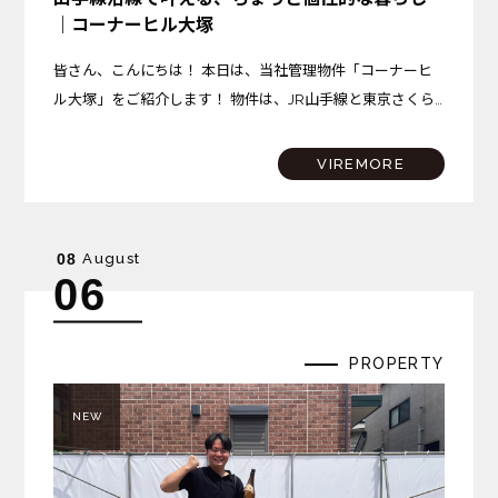
｜コーナーヒル大塚
皆さん、こんにちは！ 本日は、当社管理物件「コーナーヒ
ル大塚」をご紹介します！ 物件は、JR山手線と東京さくら
トラムが乗り入れる「大塚駅」から、徒歩約10分の場所に
位置しています。 大塚駅には商業施設「アトレヴィ大塚」
VIREMORE
が…
August
08
06
PROPERTY
NEW