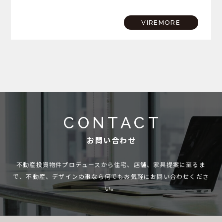
崎プロジェクトが完成を迎えた記念すべき日。さらに、サザ
ンビーチちがさきでは花火大会も開催されるという、まさに
VIREMORE
夏…
CONTACT
お問い合わせ
不動産投資物件プロデュースから住宅、店舗、家具提案に至るま
で、
不動産、デザインの事なら何でもお気軽にお問い合わせくださ
い。