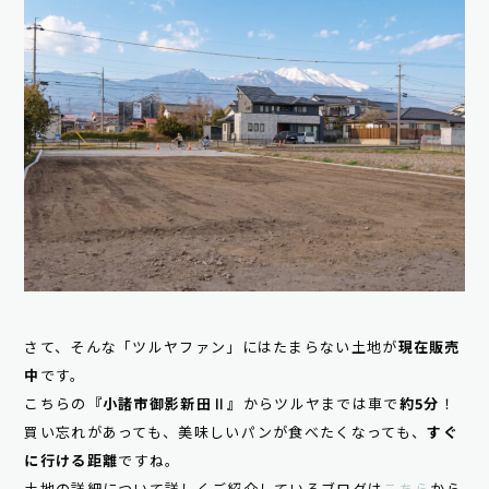
さて、そんな「ツルヤファン」にはたまらない土地が
現在販売
中
です。
こちらの
『小諸市御影新田Ⅱ』
からツルヤまでは車で
約5分
！
買い忘れがあっても、美味しいパンが食べたくなっても、
すぐ
に行ける距離
ですね。