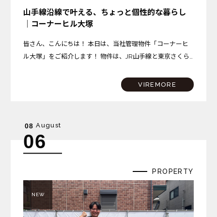
山手線沿線で叶える、ちょっと個性的な暮らし
｜コーナーヒル大塚
皆さん、こんにちは！ 本日は、当社管理物件「コーナーヒ
ル大塚」をご紹介します！ 物件は、JR山手線と東京さくら
トラムが乗り入れる「大塚駅」から、徒歩約10分の場所に
位置しています。 大塚駅には商業施設「アトレヴィ大塚」
VIREMORE
が…
August
08
06
PROPERTY
NEW