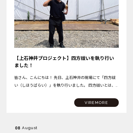
【上石神井プロジェクト】四方祓いを執り行い
ました！
皆さん、こんにちは！ 先日、上石神井の現場にて「四方祓
い（しほうばらい）」を執り行いました。 四方祓いとは、
建物を建てる土地の東西南北の四隅を清め、これから始まる
工事の無事と安全、そしてこの場所で始まる新しい暮らしの
VIREMORE
平穏…
August
08