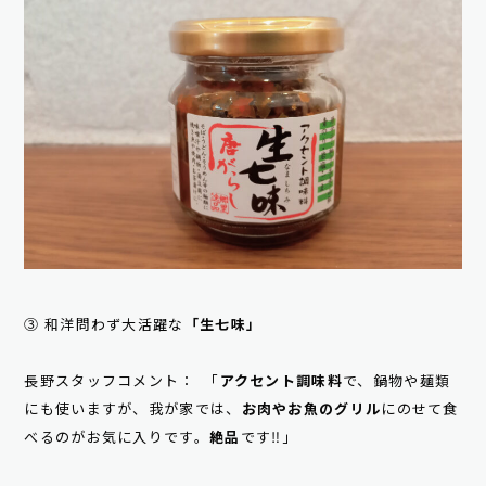
③ 和洋問わず大活躍な
「生七味」
長野スタッフコメント： 「
アクセント調味料
で、鍋物や麺類
にも使いますが、我が家では、
お肉やお魚のグリル
にのせて食
べるのがお気に入りです。
絶品
です‼」