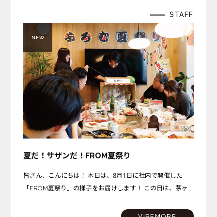
STAFF
NEW
夏だ！サザンだ！FROM夏祭り
皆さん、こんにちは！ 本日は、8月1日に社内で開催した
「FROM夏祭り」の様子をお届けします！ この日は、茅ヶ
崎プロジェクトが完成を迎えた記念すべき日。さらに、サザ
ンビーチちがさきでは花火大会も開催されるという、まさに
VIREMORE