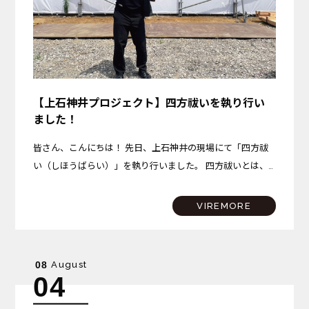
【上石神井プロジェクト】四方祓いを執り行い
ました！
皆さん、こんにちは！ 先日、上石神井の現場にて「四方祓
い（しほうばらい）」を執り行いました。 四方祓いとは、
建物を建てる土地の東西南北の四隅を清め、これから始まる
工事の無事と安全、そしてこの場所で始まる新しい暮らしの
VIREMORE
平穏…
August
08
04