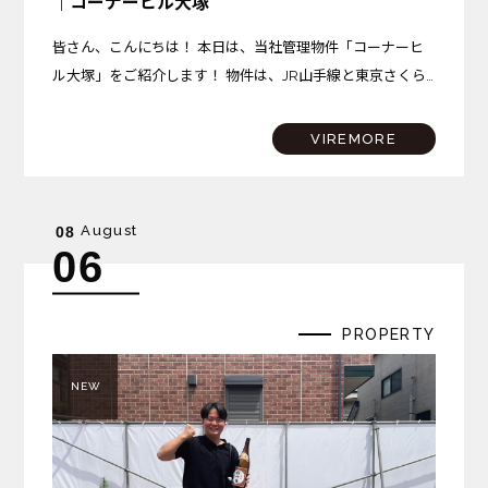
｜コーナーヒル大塚
皆さん、こんにちは！ 本日は、当社管理物件「コーナーヒ
ル大塚」をご紹介します！ 物件は、JR山手線と東京さくら
トラムが乗り入れる「大塚駅」から、徒歩約10分の場所に
位置しています。 大塚駅には商業施設「アトレヴィ大塚」
VIREMORE
が…
August
08
06
PROPERTY
NEW