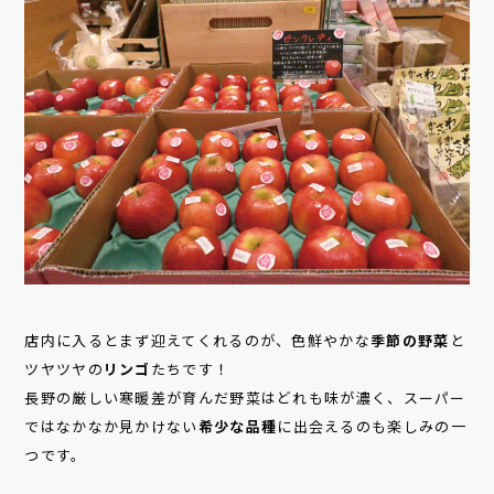
店内に入るとまず迎えてくれるのが、色鮮やかな
季節の野菜
と
ツヤツヤの
リンゴ
たちです！
長野の厳しい寒暖差が育んだ野菜はどれも味が濃く、スーパー
ではなかなか見かけない
希少な品種
に出会えるのも楽しみの一
つです。